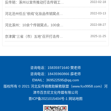
反传销：涿州以宣传推动打击传销工作走深走实
2022-02-18
河北沧州任丘“依纯”化妆品传销窝点内部2022年人员名单曝光
2022-03-13
河北涿州：10余个传销窝点，100余人涉嫌传销人员！全部落网！
2022-08-27
京津冀“三省（市）五地”召开打击传销联席会议
2025-11-25
咨询电话：
15835971640
樊老师
咨询电话：
18435960866
薛老师
EMAIL：369522595@qq.com
版权所有 © 2021 河北反传销救助解救联盟（www.fcx9958.com）河
津市百京尼文化传媒有限公司
晋ICP备2021015404号-1
网站地图